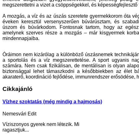
megszerettetni a vizet a csöppségekkel, és képességfejlesztő to
A mozgás, a víz és az úszás szeretete gyermekkorom óta vég
éveken keresztül versenyszerűen búvárúsztam, és szaba
úszom és búvárkodom. Fontosnak tartom, hogy az egész
amelynek szerves része a mozgás – már kisgyermek korba
mindennapjaiba.
Óráimon nem kizárólag a különböző úszásnemek technikáján
a sportolás és a víz megszerettetése. A sport ugyanis n
számára. Nem csak fizikálisan, de mentálisan is olyan alapo
biztonsággal lehet támaszkodni a későbbiekben az élet bárm
akaraterő, koordináció fejlődése, immunrendszer erősödése, hel
Cikkajánló
Vízhez szoktatás (még mindig a hajmosás)
Nemesvári Edit
Víziszonyos gyerek nem létezik. Mi
ragasztjuk...