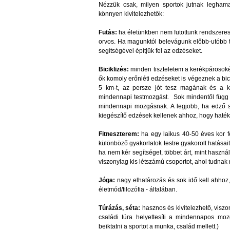
Nézzük csak, milyen sportok jutnak leghama
könnyen kivitelezhetők:
Futás:
ha életünkben nem futottunk rendszeresen
orvos. Ha magunktól belevágunk előbb-utóbb 
segítségével építjük fel az edzéseket.
Biciklizés:
minden tiszteletem a kerékpárosoké,
ők komoly erőnléti edzéseket is végeznek a bici
5 km-t, az persze jót tesz magának és a k
mindennapi testmozgást. Sok mindentől függ e
mindennapi mozgásnak. A legjobb, ha edző se
kiegészítő edzések kellenek ahhoz, hogy haté
Fitneszterem:
ha egy laikus 40-50 éves kor f
különböző gyakorlatok testre gyakorolt hatásait
ha nem kér segítséget, többet árt, mint haszná
viszonylag kis létszámú csoportot, ahol tudnak r
Jóga:
nagy elhatározás és sok idő kell ahhoz
életmód/filozófia - általában.
Túrázás, séta:
hasznos és kivitelezhető, viszon
családi túra helyettesíti a mindennapos moz
beiktatni a sportot a munka, család mellett.)