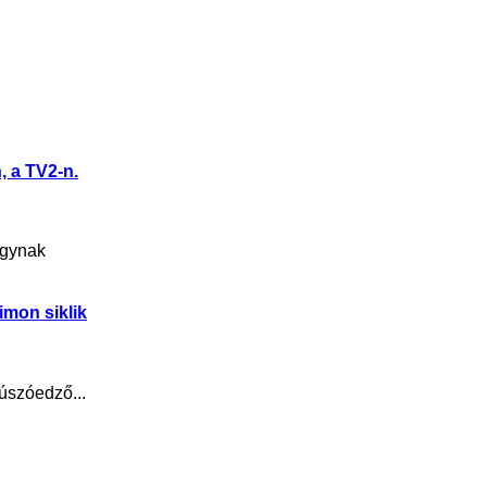
 a TV2-n.
agynak
imon siklik
 úszóedző...