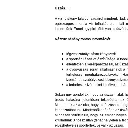
Úszás….
A víz jótékony tulajdonságairól mindenki tud,
egészséges, mert a víz felhajtóereje miatt 
ismeretünk. Ennél egy picit több van az úszás
Nézzük néhány fontos információt:
légzésszabályozásra kényszerít
a sportsérülések valószínűsége, a többi
ellentétben a kerékpározással, az úszás
a gyógyúszás során alkalmazhatók a 
terheléssel, meghatározott távokon. Ha
izomtónus-szabályozást, bizonyos izmok 
a terhelés az ízületeket kímélve, de bá
Sokan úgy gondolják, hogy az úszás hizlal, h
úszás hatására jelentősen fokozódhat az éhs
Mindennek az az oka, hogy az úszáshoz megle
felhasználhatunk. Mindebből adódóan az úszást
Mindezek feltételezik, hogy az ember helyes
kifulladunk 3 hossz után (tehát helytelen a te
élvezhetővé és sportértékűvé válik az úszás.