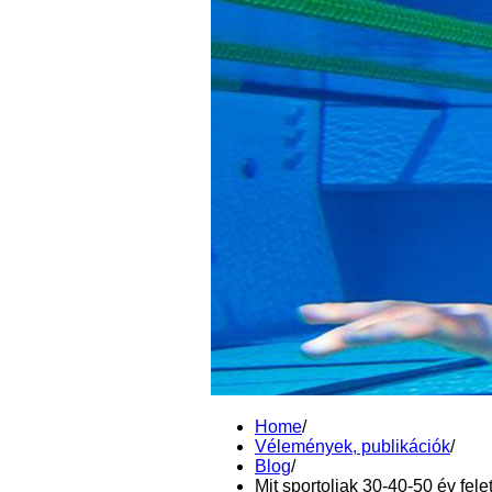
Home
/
Vélemények, publikációk
/
Blog
/
Mit sportoljak 30-40-50 év fele