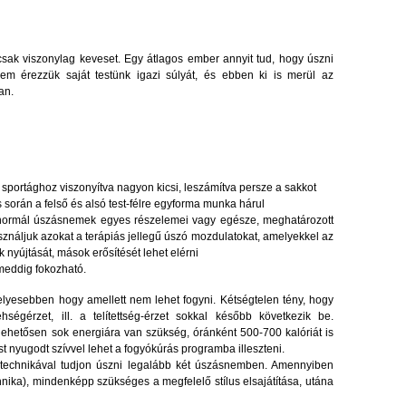
 csak viszonylag keveset. Egy átlagos ember annyit tud, hogy úszni
nem érezzük saját testünk igazi súlyát, és ebben ki is merül az
ban.
 sportághoz viszonyítva nagyon kicsi, leszámítva persze a sakkot
 során a felső és alsó test-félre egyforma munka hárul
normál úszásnemek egyes részelemei vagy egésze, meghatározott
sználjuk azokat a terápiás jellegű úszó mozdulatokat, amelyekkel az
nyújtását, mások erősítését lehet elérni
rmeddig fokozható.
elyesebben hogy amellett nem lehet fogyni. Kétségtelen tény, hogy
égérzet, ill. a telítettség-érzet sokkal később következik be.
hetősen sok energiára van szükség, óránként 500-700 kalóriát is
 nyugodt szívvel lehet a fogyókúrás programba illeszteni.
 technikával tudjon úszni legalább két úszásnemben. Amennyiben
chnika), mindenképp szükséges a megfelelő stílus elsajátítása, utána