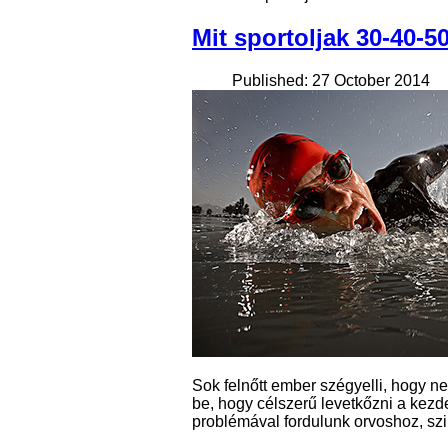
Mit sportoljak 30-40-50
Published: 27 October 2014
Sok felnőtt ember szégyelli, hogy ne
be, hogy célszerű levetkőzni a kezde
problémával fordulunk orvoshoz, szin