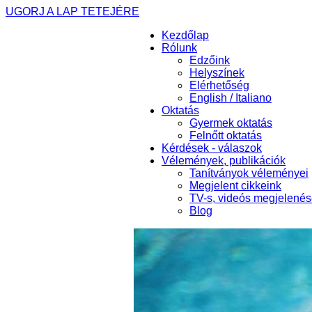
UGORJ A LAP TETEJÉRE
Kezdőlap
Rólunk
Edzőink
Helyszínek
Elérhetőség
English / Italiano
Oktatás
Gyermek oktatás
Felnőtt oktatás
Kérdések - válaszok
Vélemények, publikációk
Tanítványok véleményei
Megjelent cikkeink
TV-s, videós megjelené
Blog