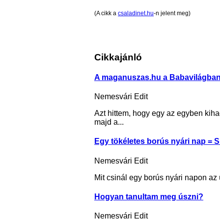
(A cikk a
csaladinet.hu
-n jelent meg)
Cikkajánló
A maganuszas.hu a Babavilágban,
Nemesvári Edit
Azt hittem, hogy egy az egyben kih
majd a...
Egy tökéletes borús nyári nap = S
Nemesvári Edit
Mit csinál egy borús nyári napon az
Hogyan tanultam meg úszni?
Nemesvári Edit