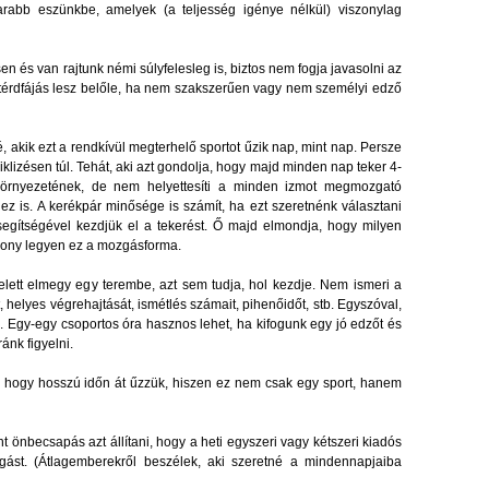
rabb eszünkbe, amelyek (a teljesség igénye nélkül) viszonylag
 és van rajtunk némi súlyfelesleg is, biztos nem fogja javasolni az
térdfájás lesz belőle, ha nem szakszerűen vagy nem személyi edző
 akik ezt a rendkívül megterhelő sportot űzik nap, mint nap. Persze
klizésen túl. Tehát, aki azt gondolja, hogy majd minden nap teker 4-
örnyezetének, de nem helyettesíti a minden izmot megmozgató
z is. A kerékpár minősége is számít, ha ezt szeretnénk választani
gítségével kezdjük el a tekerést. Ő majd elmondja, hogy milyen
kony legyen ez a mozgásforma.
elett elmegy egy terembe, azt sem tudja, hol kezdje. Nem ismeri a
, helyes végrehajtását, ismétlés számait, pihenőidőt, stb. Egyszóval,
l. Egy-egy csoportos óra hasznos lehet, ha kifogunk egy jó edzőt és
ánk figyelni.
, hogy hosszú időn át űzzük, hiszen ez nem csak egy sport, hanem
t önbecsapás azt állítani, hogy a heti egyszeri vagy kétszeri kiadós
gást. (Átlagemberekről beszélek, aki szeretné a mindennapjaiba