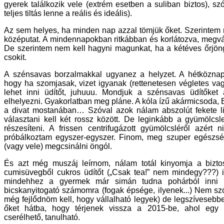
gyerek találkozik vele (extrém esetben a suliban biztos), 
teljes tiltás lenne a reális és ideális).
Az sem helyes, ha minden nap azzal tömjük őket. Szerintem m
középutat. A mindennapokban ritkábban és korlátozva, megvá
De szerintem nem kell hagyni magunkat, ha a kétéves őrjön
csokit.
A szénsavas borzalmakkal ugyanez a helyzet. A hétköznap
hogy ha szomjasak, vizet igyanak (rettenetesen végletes vag
lehet inni üdítőt, juhuuu. Mondjuk a szénsavas üdítőket
elhelyezni. Gyakorlatban meg pláne. A kóla ízű akármicsoda,
a divat mostanában… Szóval azok nálam abszolút fekete li
választani kell két rossz között. De leginkább a gyümölcsl
részesíteni. A frissen centrifugázott gyümölcsléről azért n
próbálkoztam egyszer-egyszer. Finom, meg szuper egészség
(vagy vele) megcsinálni öngól.
És azt még muszáj leírnom, nálam totál kinyomja a biztosí
cumisüvegből cukros üdítőt („Csak tea!” nem mindegy???) i
mindehhez a gyermek már simán tudna pohárból inni 
bicskanyitogató számomra (fogak épsége, ilyenek...) Nem sz
még fejlődnöm kell, hogy vállalható legyek) de legszívesebb
őket hátba, hogy térjenek vissza a 2015-be, ahol egy
cserélhető, tanulható.