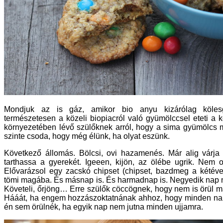
Mondjuk az is gáz, amikor bio anyu kizárólag kölesg
természetesen a közeli biopiacról való gyümölccsel eteti a kö
környezetében lévő szülőknek arról, hogy a sima gyümölcs 
szinte csoda, hogy még élünk, ha olyat eszünk.
Következő állomás. Bölcsi, ovi hazamenés. Már alig várja 
tarthassa a gyerekét. Igeeen, kijön, az ölébe ugrik. Nem 
Elővarázsol egy zacskó chipset (chipset, bazdmeg a kétéves
tömi magába. És másnap is. És harmadnap is. Negyedik nap ni
Követeli, őrjöng… Erre szülők cöccögnek, hogy nem is örül m
Hááát, ha engem hozzászoktatnának ahhoz, hogy minden nap
én sem örülnék, ha egyik nap nem jutna minden ujjamra.