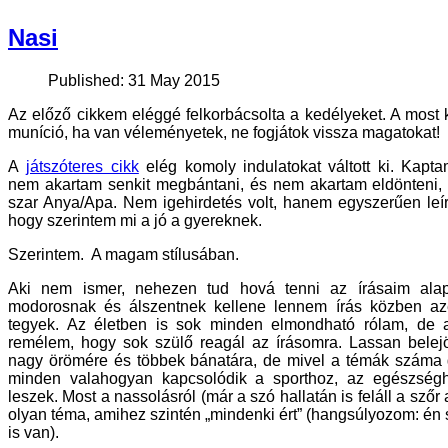
Nasi
Published: 31 May 2015
Az előző cikkem eléggé felkorbácsolta a kedélyeket. A most
muníció, ha van véleményetek, ne fogjátok vissza magatokat!
A
játszóteres cikk
elég komoly indulatokat váltott ki. Kapt
nem akartam senkit megbántani, és nem akartam eldönteni, 
szar Anya/Apa. Nem igehirdetés volt, hanem egyszerűen leí
hogy szerintem mi a jó a gyereknek.
Szerintem. A magam stílusában.
Aki nem ismer, nehezen tud hová tenni az írásaim ala
modorosnak és álszentnek kellene lennem írás közben az
tegyek. Az életben is sok minden elmondható rólam, de a
remélem, hogy sok szülő reagál az írásomra. Lassan belej
nagy örömére és többek bánatára, de mivel a témák száma g
minden valahogyan kapcsolódik a sporthoz, az egészséghe
leszek. Most a nassolásról (már a szó hallatán is feláll a szőr 
olyan téma, amihez szintén „mindenki ért” (hangsúlyozom: én
is van).