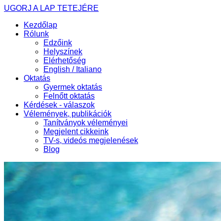
UGORJ A LAP TETEJÉRE
Kezdőlap
Rólunk
Edzőink
Helyszínek
Elérhetőség
English / Italiano
Oktatás
Gyermek oktatás
Felnőtt oktatás
Kérdések - válaszok
Vélemények, publikációk
Tanítványok véleményei
Megjelent cikkeink
TV-s, videós megjelenések
Blog