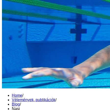
Home
/
Vélemények, publikációk
/
Blog
/
Nasi