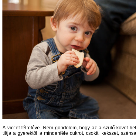
A viccet félretéve. Nem gondolom, hogy az a szülő követ hel
tiltja a gyerektől a mindenféle cukrot, csokit, kekszet, széns