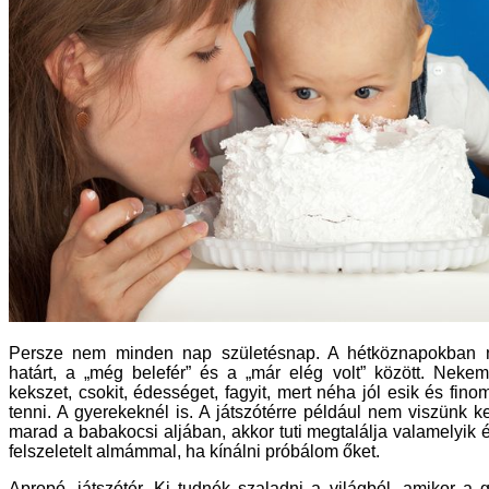
Persze nem minden nap születésnap. A hétköznapokban
határt, a „még belefér” és a „már elég volt” között. Nek
kekszet, csokit, édességet, fagyit, mert néha jól esik és fi
tenni. A gyerekeknél is. A játszótérre például nem viszünk 
marad a babakocsi aljában, akkor tuti megtalálja valamelyik
felszeletelt almámmal, ha kínálni próbálom őket.
Apropó, játszótér. Ki tudnék szaladni a világból, amikor 