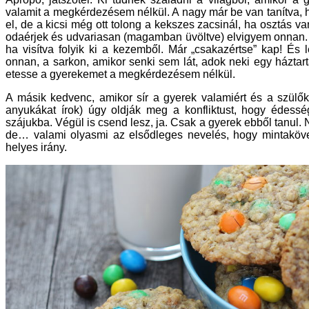
valamit a megkérdezésem nélkül. A nagy már be van tanítva
el, de a kicsi még ott tolong a kekszes zacsinál, ha osztás v
odaérjek és udvariasan (magamban üvöltve) elvigyem onnan.
ha visítva folyik ki a kezemből. Már „csakazértse” kap! És
onnan, a sarkon, amikor senki sem lát, adok neki egy háztar
etesse a gyerekemet a megkérdezésem nélkül.
A másik kedvenc, amikor sír a gyerek valamiért és a szül
anyukákat írok) úgy oldják meg a konfliktust, hogy édessé
szájukba. Végül is csend lesz, ja. Csak a gyerek ebből tanul
de… valami olyasmi az elsődleges nevelés, hogy mintakövet
helyes irány.