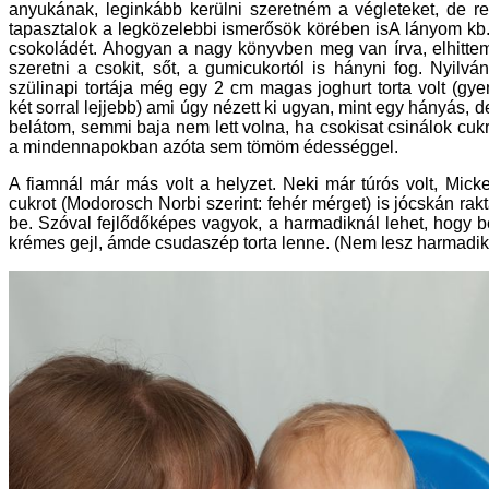
anyukának, leginkább kerülni szeretném a végleteket, de r
tapasztalok a legközelebbi ismerősök körében isA lányom kb.
csokoládét. Ahogyan a nagy könyvben meg van írva, elhitte
szeretni a csokit, sőt, a gumicukortól is hányni fog. Nyilvá
szülinapi tortája még egy 2 cm magas joghurt torta volt (gy
két sorral lejjebb) ami úgy nézett ki ugyan, mint egy hányás, 
belátom, semmi baja nem lett volna, ha csokisat csinálok cukr
a mindennapokban azóta sem tömöm édességgel.
A fiamnál már más volt a helyzet. Neki már túrós volt, Mi
cukrot (Modorosch Norbi szerint: fehér mérget) is jócskán rak
be. Szóval fejlődőképes vagyok, a harmadiknál lehet, hogy b
krémes gejl, ámde csudaszép torta lenne. (Nem lesz harmadik